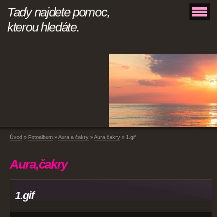
Tady najdete pomoc,
kterou hledáte.
Úvod
»
Fotoalbum
»
Aura a čakry
»
Aura,čakry
»
1.gif
Aura,čakry
1.gif