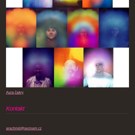
Aura,čakry
Kontakt
arachnid@seznam.cz