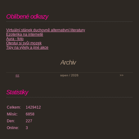
Oblíbené odkazy
Virtuální stánek duchovně alternativní literatury
Ezoterika na internetě
Aura - foto
Otestuj si svůj mozek
Tipy na výlety a jiné akce
Archiv
<<
srpen / 2026
>>
Statistiky
Celkem:
1429412
Měsíc:
6858
Den:
227
Online:
3