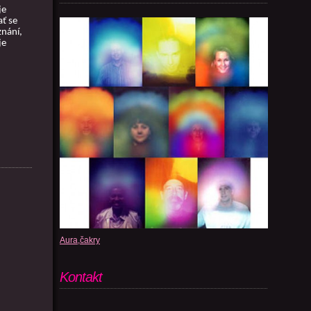
je
ať se
znání,
je
Aura,čakry
Kontakt