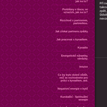
jak na to?
Při s
takov
Problémy v lásce, ve
zpět,
vztazích, jak na to?
štěst
nevz
Rozchod s partnerem,
partnerkou.
Jak získat partnera zpátky
Jak pracovat s kyvadlem.
Kyvadlo
Energetické náramky,
obrázky.
Intuice
Co by bylo dobré vědět,
než se rozhodnete pro
práci s kyvadlem, atd.
Negativní energie v bytě
Kundalíní - Spirituální
energie