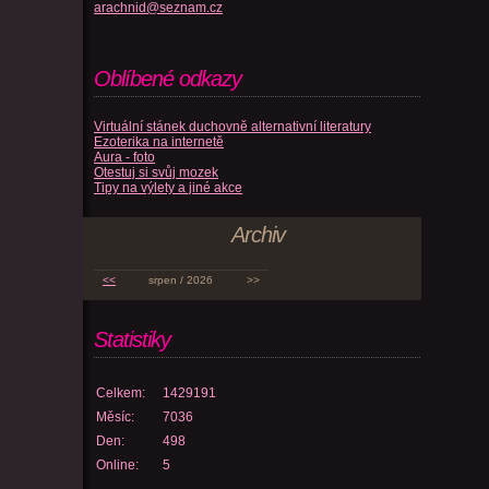
arachnid@seznam.cz
Oblíbené odkazy
Virtuální stánek duchovně alternativní literatury
Ezoterika na internetě
Aura - foto
Otestuj si svůj mozek
Tipy na výlety a jiné akce
Archiv
<<
srpen / 2026
>>
Statistiky
Celkem:
1429191
Měsíc:
7036
Den:
498
Online:
5