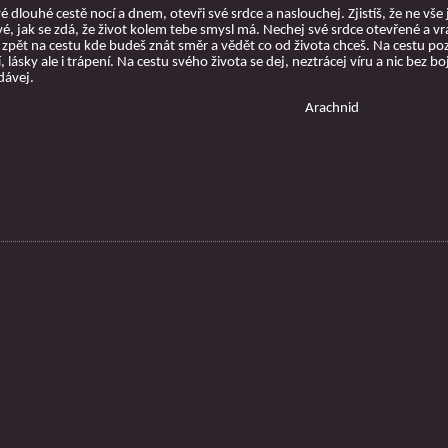
vé dlouhé cestě nocí a dnem, otevři své srdce a naslouchej. Zjistíš, že ne vše 
é, jak se zdá, že život kolem tebe smysl má. Nechej své srdce otevřené a vr
 zpět na cestu kde budeš znát směr a vědět co od života chceš. Na cestu po
í, lásky ale i trápení. Na cestu svého života se dej, neztrácej víru a nic bez bo
dávej.
Arachnid