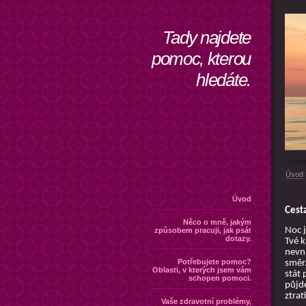
Tady najdete
pomoc, kterou
hledáte.
Úvod
Úvod
Cest
Něco o mně, jakým
Noc j
způsobem pracuji, jak psát
dotazy.
Tvé k
nevní
Potřebujete pomoc?
směr
Oblasti, v kterých jsem vám
stát
schopen pomoci.
půjde
ztrat
Vaše zdravotní problémy,