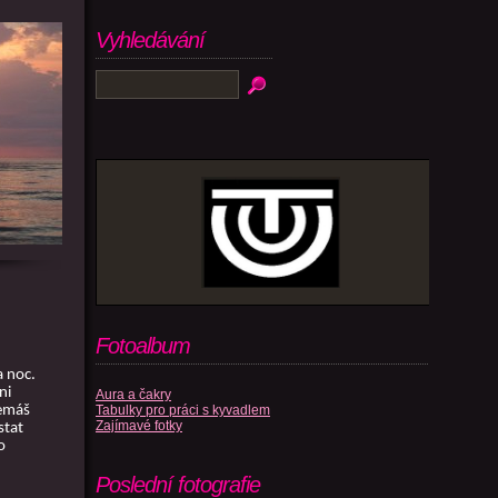
Vyhledávání
Fotoalbum
a noc.
ni
Aura a čakry
Tabulky pro práci s kyvadlem
nemáš
Zajímavé fotky
stat
o
,
Poslední fotografie