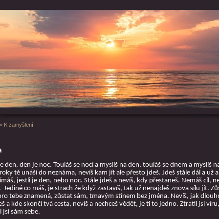
»
K zamyšlení
a
e den, den je noc. Touláš se nocí a myslíš na den, touláš se dnem a myslíš n
roky tě unáší do neznáma, nevíš kam jít ale přesto jdeš. Jdeš stále dál a už a
máš, jestli je den, nebo noc. Stále jdeš a nevíš, kdy přestaneš. Nemáš cíl, 
.
Jediné co máš, je strach že když zastavíš, tak už nenajdeš znova sílu jít. Zů
 pro tebe znamená, zůstat sám, tmavým stínem bez jména. Nevíš, jak dlouh
š a kde skončí tvá cesta, nevíš a nechceš vědět, je ti to jedno. Ztratil jsi víru
il jsi sám sebe.