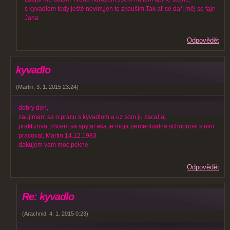
s kyvadlem tedy ještě nevím,jen to zkouším.Tak ať se daří měj se fajn
Jana
Odpovědět
kyvadlo
(
Martin
,
3. 1. 2015
23:24
)
dobry den,
zaujimam sa o pracu s kyvadlom a uz som ju zacal aj
praktizovat.chcem sa spytat aka je moja percentualna schopnost s nim
pracovat. Martin 14.12.1983
dakujem vam moc pekne.
Odpovědět
Re: kyvadlo
(
Arachnid
,
4. 1. 2015
0:23
)