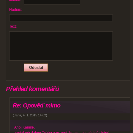
Nadpis:
Text:
Přehled komentářů
Re: Opověď mimo
(
Jana
,
4. 1. 2015
14:02
)
Ahoj Kamile,
zaujal mě datum Tvého narození.Jsem na tom úplně stejně,