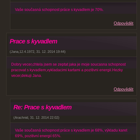
Vaše současná schopnost práce s kyvadlem je 70%.
Odpovědět
Prace s kyvadlem
(
Jana,12.4.1972
,
31. 12. 2014
19:44
)
Dobry vecer,chtela jsem se zeptat jaka je moje soucasna schopnost
pracovat s kyvadlem,vykladacimi kartami a pozitivni energii.Hezky
vecer,dekuji Jana.
Odpovědět
Re: Prace s kyvadlem
(
Arachnid
,
31. 12. 2014
22:02
)
Vaše současná schopnost práce s kyvadlem je 68%, výkladu karet
69%, pozitivní energií 65%.