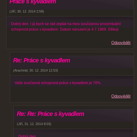
Práce s kyvadlem
(
Jiří
,
30. 12. 2014
2:59
)
Dobrý den. I já bych se rád zeptal na mou současnou procentuální
schopnost práce s kyvadlem. Datum narození je 4.7.1969. Děkuji
Odpovědět
Re: Práce s kyvadlem
(
Arachnid
,
30. 12. 2014
12:53
)
Vaše současná schopnost práce s kyvadlem je 70%.
Odpovědět
Re: Re: Práce s kyvadlem
(
Jiří
,
31. 12. 2014
8:03
)
Dobrý den.