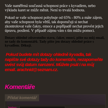
Vaše naměřená současná schopnost práce s kyvadlem, nebo
výkladu karet se může měnit. Není to trvalá hodnota.
Pokud se vaše schopnost pohybuje od 65% - 80% a máte zájem,
aby vaše schopnost byla větší, tak doporučuji si nechat
zkontrolovat vaše čakry, emoce a popřípadě nechat provést jejich
úpravu, posílení. V případě zájmu vám s tím můžu pomoci.
Dotazy ohledně zdravotního stavu, čaker, emocí, pište na můj email,
ne tady do komentářů. Tady pište jen dotazy ohledně práce s
kyvadlem. Děkuji.
Pokud budete mít dotazy ohledně kyvadla, tak
napište své dotazy tady do komentáře, nezapomeňte
uvést svůj datum narození. Můžete psát i na můj
email. arachnid@seznam.cz.
Komentáře
Přidat komentář
Jméno: