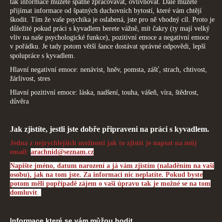
tak informace můžete špatně zpracovávat, ovlivňovat. Dále můžete
přijímat informace od špatných duchovních bytostí, které vám chtějí
škodit. Tím že vaše psychika je oslabená, jste pro ně vhodný cíl. Proto je
důležité pokud práci s kyvadlem berete vážně, mít čakry (ty mají velký
vliv na naše psychologické funkce), pozitivní emoce a negativní emoce
v pořádku. Je tady potom větší šance dostávat správné odpovědi, lepší
.
spolupráce s kyvadlem
Hlavní negativní emoce: nenávist, hněv, pomsta, zášť, strach, chtivost,
žárlivost, stres
Hlavní pozitivní emoce: láska, nadšení, touha, vášeň, víra, štědrost,
důvěra
Jak zjistíte, jestli jste dobře připraveni na práci s kyvadlem.
Jedna z nejrychlejších možností jak to zjistit je napsat na můj
email:
arachnid@seznam.cz
Napište jméno, datum narození a já vám zjistím (naladěním na vaší
osobu), jak na tom jste. Za informaci nic neplatíte. Pokud byste
potom měli popřípadě zájem o vaši úpravu tak je možné se na tom
domluvit
.
Informace které se vám můžou hodit.