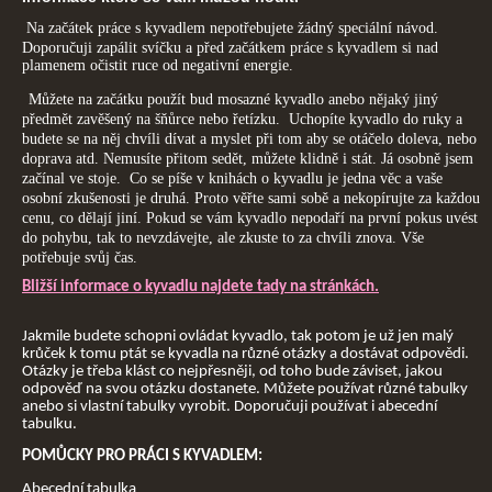
Na začátek práce s kyvadlem nepotřebujete žádný speciální návod.
Doporučuji zapálit svíčku a před začátkem práce s kyvadlem si nad
plamenem očistit ruce od negativní energie.
Můžete na začátku použít bud mosazné kyvadlo anebo nějaký jiný
předmět zavěšený na šňůrce nebo řetízku. Uchopíte kyvadlo do ruky a
budete se na něj chvíli dívat a myslet při tom aby se otáčelo doleva, nebo
doprava atd. Nemusíte přitom sedět, můžete klidně i stát. Já osobně jsem
začínal ve stoje. Co se píše v knihách o kyvadlu je jedna věc a vaše
osobní zkušenosti je druhá. Proto věřte sami sobě a nekopírujte za každou
cenu, co dělají jiní. Pokud se vám kyvadlo nepodaří na první pokus uvést
do pohybu, tak to nevzdávejte, ale zkuste to za chvíli znova. Vše
potřebuje svůj čas.
Bližší informace o kyvadlu najdete tady na stránkách.
Jakmile budete schopni ovládat kyvadlo, tak potom je už jen malý
krůček k tomu ptát se kyvadla na různé otázky a dostávat odpovědi.
Otázky je třeba klást co nejpřesněji, od toho bude záviset, jakou
odpověď na svou otázku dostanete. Můžete používat různé tabulky
anebo si vlastní tabulky vyrobit. Doporučuji používat i abecední
tabulku.
POMŮCKY PRO PRÁCI S KYVADLEM:
Abecední tabulka